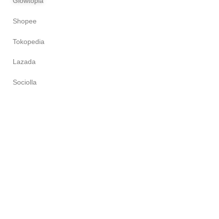
Glowtopia
Shopee
Tokopedia
Lazada
Sociolla
d.
Terms and Condition