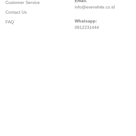
Email:
Customer Service
info@everwhite.co.id
Contact Us
Whatsapp:
FAQ
0812231444
©PT. Natura Deca Kosmetika. All rights reserve