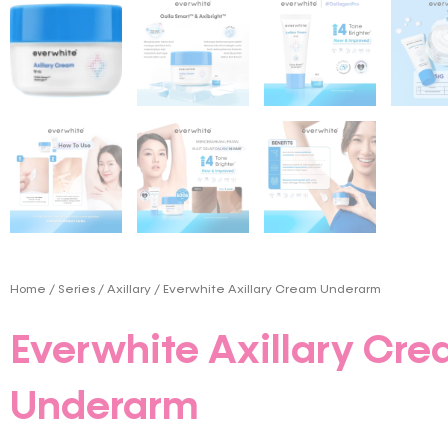
Home
/
Series
/
Axillary
/ Everwhite Axillary Cream Underarm
Everwhite Axillary Cr
Underarm