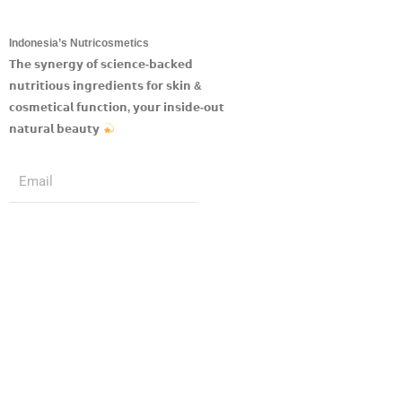
Indonesia’s Nutricosmetics
𝗧𝗵𝗲 𝘀𝘆𝗻𝗲𝗿𝗴𝘆 𝗼𝗳 𝘀𝗰𝗶𝗲𝗻𝗰𝗲-𝗯𝗮𝗰𝗸𝗲𝗱
𝗻𝘂𝘁𝗿𝗶𝘁𝗶𝗼𝘂𝘀 𝗶𝗻𝗴𝗿𝗲𝗱𝗶𝗲𝗻𝘁𝘀 𝗳𝗼𝗿 𝘀𝗸𝗶𝗻 &
𝗰𝗼𝘀𝗺𝗲𝘁𝗶𝗰𝗮𝗹 𝗳𝘂𝗻𝗰𝘁𝗶𝗼𝗻, 𝘆𝗼𝘂𝗿 𝗶𝗻𝘀𝗶𝗱𝗲-𝗼𝘂𝘁
𝗻𝗮𝘁𝘂𝗿𝗮𝗹 𝗯𝗲𝗮𝘂𝘁𝘆
Submit
Email
Follow us
I
F
T
Y
n
a
w
o
s
c
i
u
t
e
t
t
a
b
t
u
g
o
e
b
r
o
r
e
a
k
m