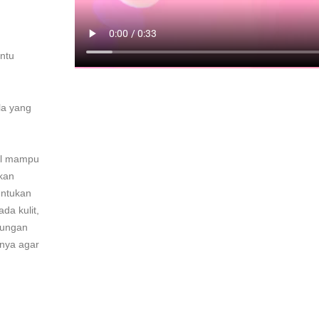
ntu
la yang
al mampu
kan
entukan
da kulit,
dungan
anya agar