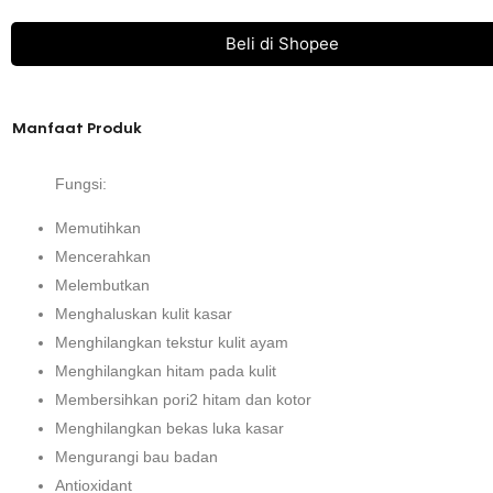
out
of
Beli di Shopee
5
Manfaat Produk
Fungsi:
Memutihkan
Mencerahkan
Melembutkan
Menghaluskan kulit kasar
Menghilangkan tekstur kulit ayam
Menghilangkan hitam pada kulit
Membersihkan pori2 hitam dan kotor
Menghilangkan bekas luka kasar
Mengurangi bau badan
Antioxidant