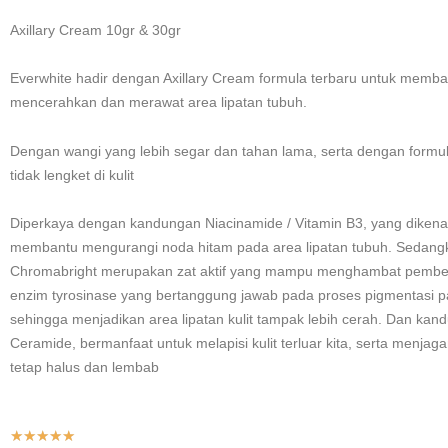
Axillary Cream 10gr & 30gr
Everwhite hadir dengan Axillary Cream formula terbaru untuk memba
mencerahkan dan merawat area lipatan tubuh.
Dengan wangi yang lebih segar dan tahan lama, serta dengan formu
tidak lengket di kulit
Diperkaya dengan kandungan Niacinamide / Vitamin B3, yang diken
membantu mengurangi noda hitam pada area lipatan tubuh. Sedang
Chromabright merupakan zat aktif yang mampu menghambat pemb
enzim tyrosinase yang bertanggung jawab pada proses pigmentasi pa
sehingga menjadikan area lipatan kulit tampak lebih cerah. Dan kan
Ceramide, bermanfaat untuk melapisi kulit terluar kita, serta menjag
tetap halus dan lembab
Rated
★
★
★
★
★
5