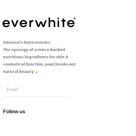
Indonesia’s Nutricosmetics
𝗧𝗵𝗲 𝘀𝘆𝗻𝗲𝗿𝗴𝘆 𝗼𝗳 𝘀𝗰𝗶𝗲𝗻𝗰𝗲-𝗯𝗮𝗰𝗸𝗲𝗱
𝗻𝘂𝘁𝗿𝗶𝘁𝗶𝗼𝘂𝘀 𝗶𝗻𝗴𝗿𝗲𝗱𝗶𝗲𝗻𝘁𝘀 𝗳𝗼𝗿 𝘀𝗸𝗶𝗻 &
𝗰𝗼𝘀𝗺𝗲𝘁𝗶𝗰𝗮𝗹 𝗳𝘂𝗻𝗰𝘁𝗶𝗼𝗻, 𝘆𝗼𝘂𝗿 𝗶𝗻𝘀𝗶𝗱𝗲-𝗼𝘂𝘁
𝗻𝗮𝘁𝘂𝗿𝗮𝗹 𝗯𝗲𝗮𝘂𝘁𝘆
Submit
Email
Follow us
I
F
T
Y
n
a
w
o
s
c
i
u
t
e
t
t
a
b
t
u