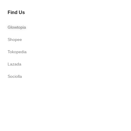
Find Us
Glowtopia
Shopee
Tokopedia
Lazada
Sociolla
d.
Terms and Condition