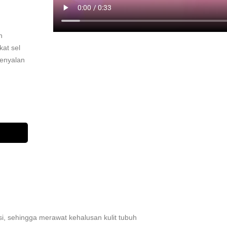
n
at sel
kenyalan
asi, sehingga merawat kehalusan kulit tubuh