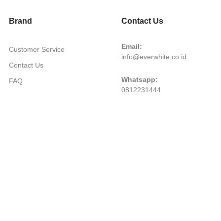
Brand
Contact Us
Email:
Customer Service
info@everwhite.co.id
Contact Us
Whatsapp:
FAQ
0812231444
©PT. Natura Deca Kosmetika. All rights reserve