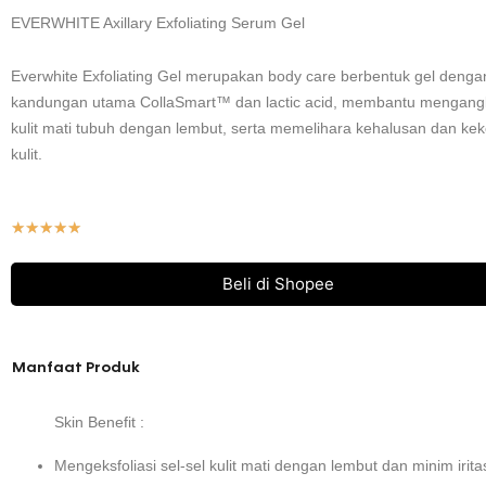
EVERWHITE Axillary Exfoliating Serum Gel
Everwhite Exfoliating Gel merupakan body care berbentuk gel denga
kandungan utama CollaSmart™ dan lactic acid, membantu mengangk
kulit mati tubuh dengan lembut, serta memelihara kehalusan dan ke
kulit.
Rated
★
★
★
★
★
5
out
of
Beli di Shopee
5
Manfaat Produk
Skin Benefit :
Mengeksfoliasi sel-sel kulit mati dengan lembut dan minim irit